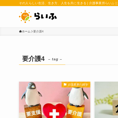
その人らしい生活、生き方、人生を共に生きる | 介護事業所らいふ |
ホーム
要介護4
要介護4
– tag –
介護業界の雑学